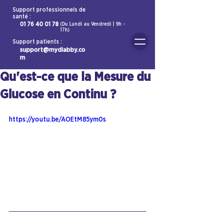
Support professionnels de
santé :
01 76 40 01 78
(Du Lundi au Vendredi | 9h -
17h)
Support patients :
support@mydiabby.co
m
Qu'est-ce que la Mesure du
Glucose en Continu ?
https://youtu.be/AOEtM85ym0s