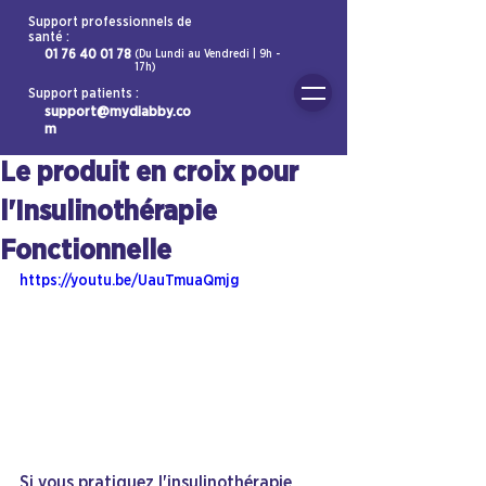
Support professionnels de
santé :
01 76 40 01 78
(Du Lundi au Vendredi | 9h -
17h)
Support patients :
support@mydiabby.co
m
Le produit en croix pour
l'Insulinothérapie
Fonctionnelle
https://youtu.be/UauTmuaQmjg
Si vous pratiquez l'insulinothérapie 