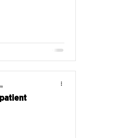
re
 patient