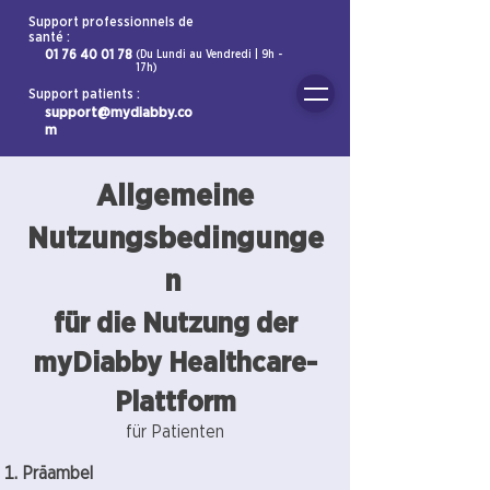
Support professionnels de
santé :
01 76 40 01 78
(Du Lundi au Vendredi | 9h -
17h)
Support patients :
support@mydiabby.co
m
Allgemeine
Nutzungsbedingunge
n
für die Nutzung der
myDiabby Healthcare-
Plattform
für Patienten
Präambel