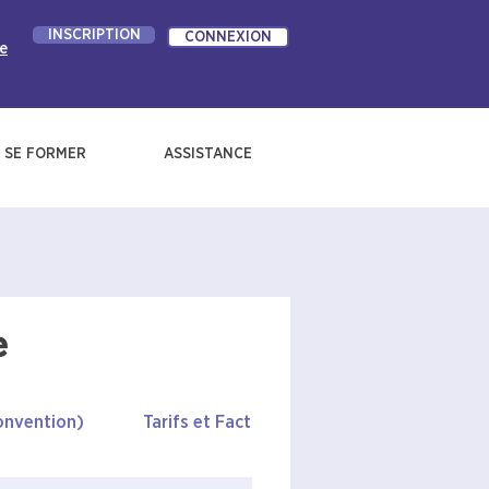
INSCRIPTION
CONNEXION
e
SE FORMER
ASSISTANCE
e
onvention)
Tarifs et Facturation
Prise en charg