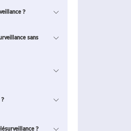
veillance ?
t signé. On vous facilite la
n du patient sur myDiabby
urveillance sans
 est généré
ctronique. Une fois signé,
compte patient et praticien.
os patients en vous rendant
ordinateur un consentement
a plateforme).
 3 mois, renouvelable autant
 ?
are, vous devrez
sentement patient ainsi que
lésurveillance ?