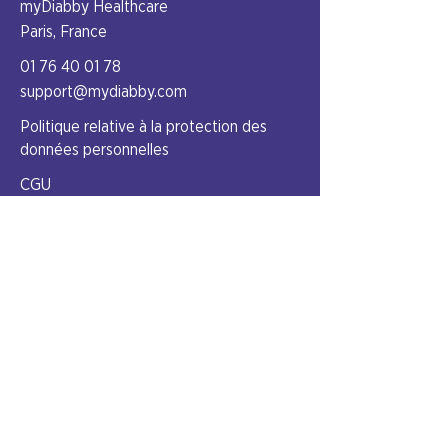
myDiabby Healthcare
Paris, France
01 76 40 01 78
support@mydiabby.com
Politique relative à la protection
des
données personnelles
CGU
Mentions légales
Notice
Entreprise
Notre équipe
Nous rejoindre
Commencer
S'inscrire
Centre d'aide