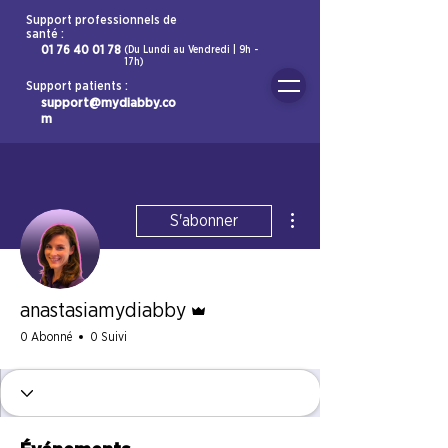
Support professionnels de
santé :
01 76 40 01 78
(Du Lundi au Vendredi | 9h -
17h)
Support patients :
support@mydiabby.co
m
Plus d'actions
S'abonner
Administrateur
anastasiamydiabby
0 Abonné
0 Suivi